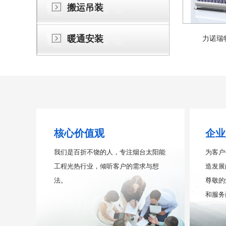
搬运吊装
暖通安装
力诺瑞特
核心价值观
企业
我们是百折不饶的人，专注烟台太阳能
为客户
工程光热行业，倾听客户的需求与想
造发展
法。
尊敬的
和服务